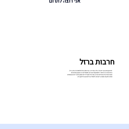
אני רוצה לתרום
חרבות ברזל
ימים קשים עוברים על כולנו במדינה. בעיצומה של מלחמת חרבות ברזל,
צוות המרכז הרפואי וולפסון מגיש סיוע ומטפל סביב השעון בפצועים
המגיעים לבית החולים לצד קיום כלל הפעילויות האמבולטוריות השוטפות.
אנחנו חזקים ונמשיך לקלוט ולטפל בכל פצוע שיזדקק לנו.