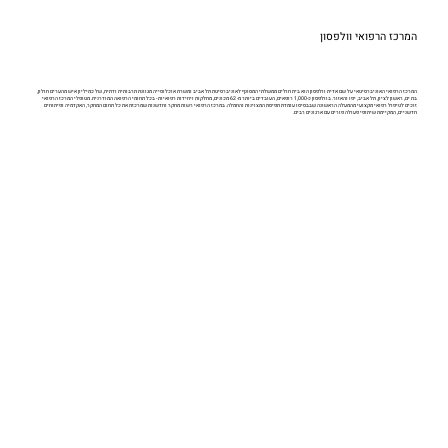
המרכז הרפואי וולפסון
המרכז הרפואי האוניברסיטאי על שם אדית וולפסון הוא בית חולים ממשלתי המסונף לאוניברסיטת תל אביב ומשרת אוכלוסייה מגוונת תרבותית ודתית, של כמיליון איש מהערים חולון,
בת ים, ראשון לציון, תל אביב, יפו והאזור. בוולפסון כ-1,000 רופאים, העובדים ביותר מ- 62 מכונים, מחלקות ויחידות רפואיות - בכל תחומי הרפואה המודרנית. מטופלי המרכז הרפואי
זוכים לטיפול רפואי מקצועי מהמעלה הראשונה שבבסיסו עומדת תפיסת המצוינות והחמלה. במרכז הרפואי רשות מחקר וחדשנות שמרכזת את כל תחום המחקר, האקדמיה ופיתוחים
חדשניים, המקיימת שיתופי פעולה פורים עם ארגונים רבים.