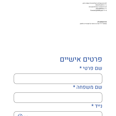
לפרטים ושאלות ניתן לפנות אל בשמת כרמון,
נייד: 050-376-0415
אביבית אשכנזי, מנהלת חשבונות
נייד: 050-3440020
מייל: Friends2@WMC.gov.il
תודה מעומק הלב
עמותת ידידי המרכז הרפואי על שם אדית וולפסון
פרטים אישיים
שם פרטי
*
שם משפחה
*
נייד
*