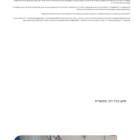
עמותת הידידים הינה ארגון התנדבותי ששמה לה למטרה לסייע למרכז הרפואי ע"ש אדית וולפסון להגיש לכלל האוכלוסייה טיפול רפואי יוצא דופן, לבנות תשתיות חדישות ולתמוך
במחקרים רפואיים פורצי דרך.
סיוע עמותת הידידים מתממש ע"י גיוס תמיכה ציבורית ותרומות מהארץ ומחו"ל לרכישת מכשור רפואי מציל חיים, השקעה בהכשרה ובקידום הצוותים הרפואיים, הרחבה והקמת חדרי
ניתוח ומחלקות אשפוז והקמת מבנים חדשים על פי תכניות הפיתוח של בית החולים.
על מנת להפוך את החזון הרצוי למציאות, עמותת הידידים זקוקה לתומכים ותורמים שיתגייסו למשימה שהיא בבחינת הצלת חיים של ממש.
פעילות העמותה מתבצעת ע"י מתנדבים בראשות ועד מנהל שרוב חבריו הינם יקירי העיר חולון ובת ים. פעילות העמותה מאושרת ע"י רשם העמותות, מבוקרת ע"י רו"ח וועדת ביקורת
ומפוקחת ע"י יועץ משפטי.
עמותת ידידי המרכז הרפואי ע"ש אדית וולפסון ע.ר. 580022507
התרומות לעמותה מוכרות לצורכי מס לפי סעיף 46(א) לפקודת מס הכנסה.
סיוע בכל דרך אפשרית