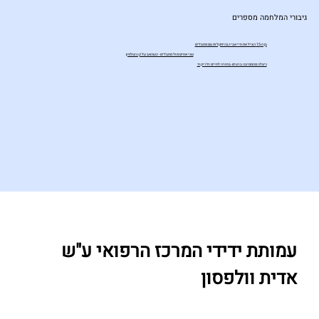
גיבורי המלחמה מספרים
בן ה-15 הציל את חיי אביו בהיתקלות עם מחבלים
שני אחים מול מחבלים - כשהאב על קו הטלפון
ניצלה מהמסיבה ברעים- בחזרה לחיים ולריקוד
עמותת ידידי המרכז הרפואי ע"ש
אדית וולפסון